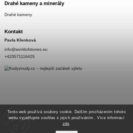
Drahé kameny a minerály
Drahé kameny
Kontakt
Pavla Křenková
info
@
worldofstones.eu
+420571116425
Tento web používá soubory cookie. Dalším procházením tohoto
webu vyjadřujete souhlas s jejich používáním.. Více informací
zde
.