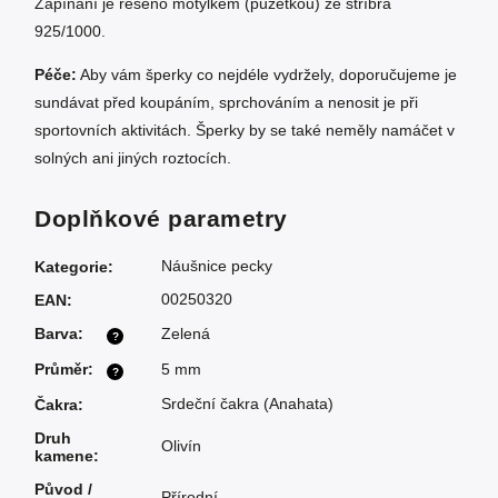
Zapínání je řešeno motýlkem (puzetkou) ze stříbra
925/1000.
Péče:
Aby vám šperky co nejdéle vydržely, doporučujeme je
sundávat před koupáním, sprchováním a nenosit je při
sportovních aktivitách. Šperky by se také neměly namáčet v
solných ani jiných roztocích.
Doplňkové parametry
Náušnice pecky
Kategorie
:
00250320
EAN
:
Barva
:
Zelená
?
Průměr
:
5 mm
?
Srdeční čakra (Anahata)
Čakra
:
Druh
Olivín
kamene
:
Původ /
Přírodní