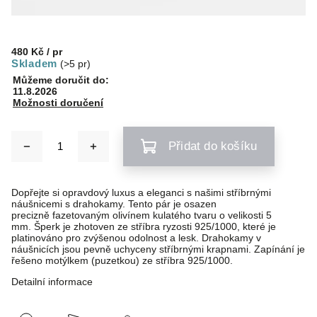
480 Kč
/ pr
Skladem
(>5 pr)
Můžeme doručit do:
11.8.2026
Možnosti doručení
Přidat do košíku
Dopřejte si opravdový luxus a eleganci s našimi stříbrnými
náušnicemi s drahokamy. Tento pár je osazen
precizně fazetovaným olivínem kulatého tvaru o velikosti 5
mm. Šperk je zhotoven ze stříbra ryzosti 925/1000, které je
platinováno pro zvýšenou odolnost a lesk. Drahokamy v
náušnicích jsou pevně uchyceny stříbrnými krapnami. Zapínání je
řešeno motýlkem (puzetkou) ze stříbra 925/1000.
Detailní informace