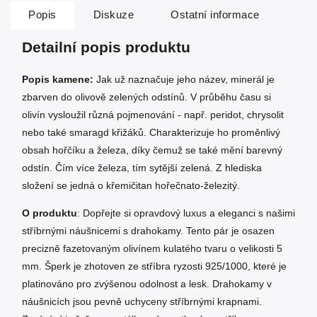
Popis
Diskuze
Ostatní informace
Detailní popis produktu
Popis kamene:
Jak už naznačuje jeho název, minerál je
zbarven do olivově zelených odstínů. V průběhu času si
olivín vysloužil různá pojmenování - např. peridot, chrysolit
nebo také smaragd křižáků. Charakterizuje ho proměnlivý
obsah hořčíku a železa, díky čemuž se také mění barevný
odstín. Čím více železa, tím sytější zelená. Z hlediska
složení se jedná o křemičitan hořečnato-železitý.
O produktu
: Dopřejte si opravdový luxus a eleganci s našimi
stříbrnými náušnicemi s drahokamy. Tento pár je osazen
precizně fazetovaným olivínem kulatého tvaru o velikosti 5
mm. Šperk je zhotoven ze stříbra ryzosti 925/1000, které je
platinováno pro zvýšenou odolnost a lesk. Drahokamy v
náušnicích jsou pevně uchyceny stříbrnými krapnami.