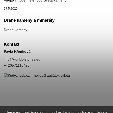
Vítejte v novém e-shopu Světa kamenů
27.5.2025
Drahé kameny a minerály
Drahé kameny
Kontakt
Pavla Křenková
info
@
worldofstones.eu
+420571116425
Tento web používá soubory cookie. Dalším procházením tohoto