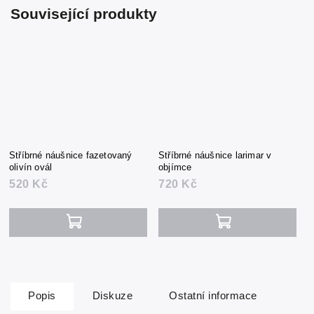
Související produkty
Stříbrné náušnice fazetovaný
Stříbrné náušnice larimar v
olivín ovál
objímce
520 Kč
720 Kč
Popis
Diskuze
Ostatní informace