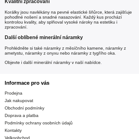
Kvalitní zpracování
Korálky jsou navlékány na pevné elastické šňůrce, která zajišťuje
pohodlné nošení a snadné nasazování. Každý kus prochází
kontrolou kvality, aby splňoval vysoké nároky na estetiku i
zpracování.
Další oblíbené minerální náramky
Prohlédněte si také
náramky z měsíčního kamene
,
náramky z
ametystu
,
náramky z onyxu
nebo
náramky z tygřího oka
.
Objevte i další
minerální náramky
v naší nabídce.
Informace pro vás
Prodejna
Jak nakupovat
Obchodní podmínky
Doprava a platba
Podmínky ochrany osobních údajů
Kontakty
Velkoobchod