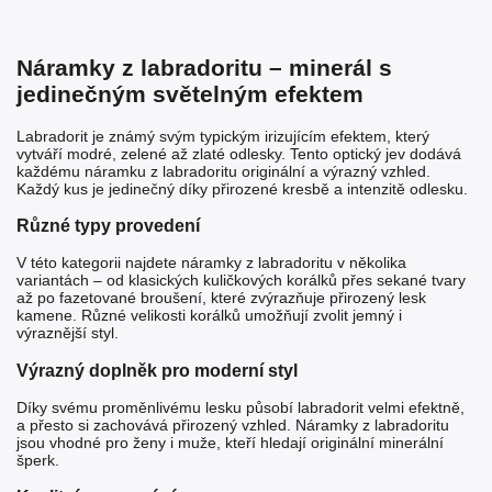
Náramky z labradoritu – minerál s
jedinečným světelným efektem
Labradorit je známý svým typickým irizujícím efektem, který
vytváří modré, zelené až zlaté odlesky. Tento optický jev dodává
každému náramku z labradoritu originální a výrazný vzhled.
Každý kus je jedinečný díky přirozené kresbě a intenzitě odlesku.
Různé typy provedení
V této kategorii najdete náramky z labradoritu v několika
variantách – od klasických kuličkových korálků přes sekané tvary
až po fazetované broušení, které zvýrazňuje přirozený lesk
kamene. Různé velikosti korálků umožňují zvolit jemný i
výraznější styl.
Výrazný doplněk pro moderní styl
Díky svému proměnlivému lesku působí labradorit velmi efektně,
a přesto si zachovává přirozený vzhled. Náramky z labradoritu
jsou vhodné pro ženy i muže, kteří hledají originální minerální
šperk.