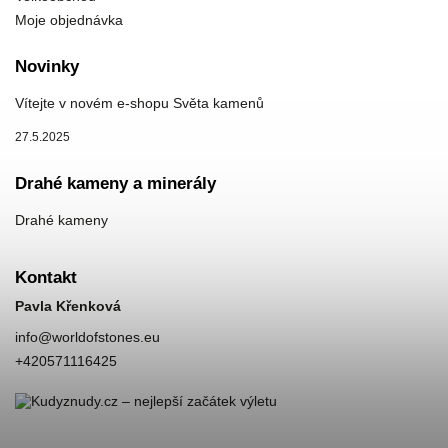
Moje objednávka
Novinky
Vítejte v novém e-shopu Světa kamenů
27.5.2025
Drahé kameny a minerály
Drahé kameny
Kontakt
Pavla Křenková
info
@
worldofstones.eu
+420571116425