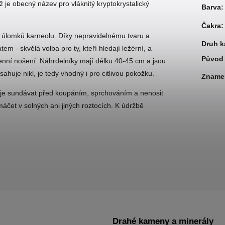
 je obecný název pro vláknitý kryptokrystalický
Barva
:
Čakra
:
úlomků karneolu. Díky nepravidelnému tvaru a
Druh 
m - skvělá volba pro ty, kteří hledají ležérní, a
Původ 
nní nošení. Náhrdelníky mají délku 40-45 cm a jsou
uje nikl, je tedy vhodný i pro citlivou pokožku.
Zname
 je sundávat před koupáním, sprchováním a nenosit
máčet v solných ani jiných roztocích. K údržbě
Drahé kameny a minerály