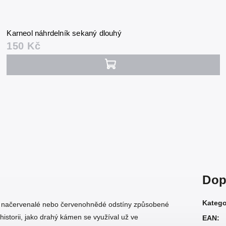
Karneol náhrdelník sekaný dlouhý
150 Kč
Dop
Katego
é, načervenalé nebo červenohnědé odstíny způsobené
storii, jako drahý kámen se využíval už ve
EAN
: