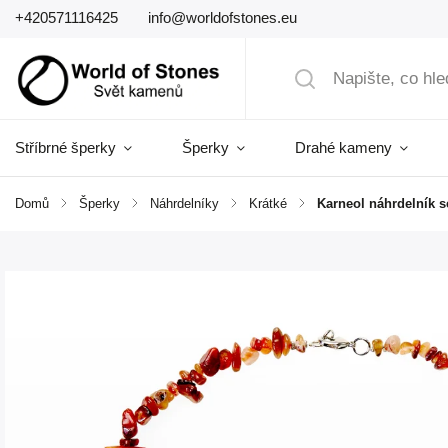
+420571116425
info@worldofstones.eu
Stříbrné šperky
Šperky
Drahé kameny
Domů
/
Šperky
/
Náhrdelníky
/
Krátké
/
Karneol náhrdelník s