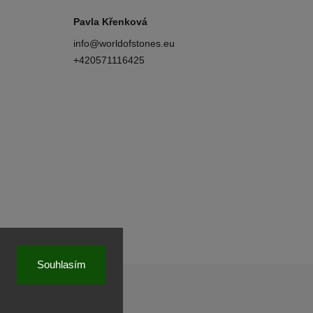
Pavla Křenková
info
@
worldofstones.eu
+420571116425
Souhlasím