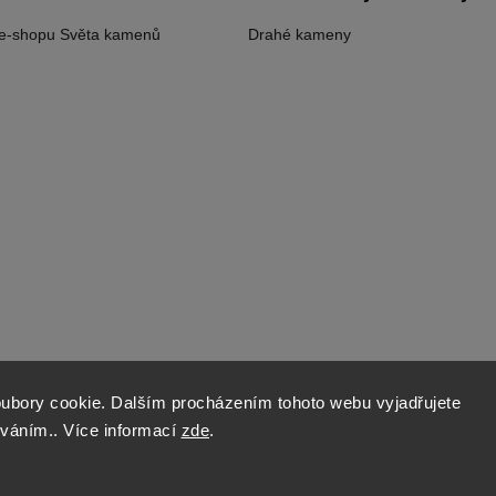
 e-shopu Světa kamenů
Drahé kameny
ubory cookie. Dalším procházením tohoto webu vyjadřujete
íváním.. Více informací
zde
.
Copyright 2026
World of Stones
. Všechna práva vyhrazena.