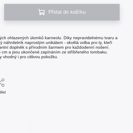
Přidat do košíku
ých ohlazených úlomků karneolu. Díky nepravidelnému tvaru a
ý náhrdelník naprostým unikátem - skvělá volba pro ty, kteří
egantní doplněk s přírodním šarmem pro každodenní nošení.
5 cm a jsou ukončené zapínáním ze stříbřeného tombaku.
y vhodný i pro citlivou pokožku.
ílet