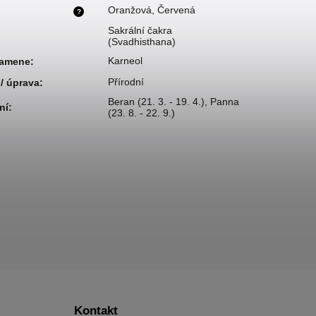
Oranžová
,
Červená
?
Sakrální čakra
(Svadhisthana)
Karneol
kamene
:
Přírodní
/ úprava
:
Beran (21. 3. - 19. 4.)
,
Panna
ní
:
(23. 8. - 22. 9.)
Kontakt