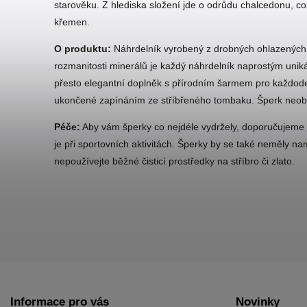
starověku. Z hlediska složení jde o odrůdu chalcedonu, což
křemen.
O produktu:
Náhrdelník vyrobený z drobných ohlazených 
rozmanitosti minerálů je každý náhrdelník naprostým unikáte
přesto elegantní doplněk s přírodním šarmem pro každode
ukončené zapínáním ze stříbřeného tombaku. Šperk neobsah
Péče:
Aby vám šperky co nejdéle vydržely, doporučujeme
je při sportovních aktivitách. Šperky by se také neměly na
nepoužívejte běžné čisticí prostředky na stříbro či zlato.
Informace pro vás
Novinky