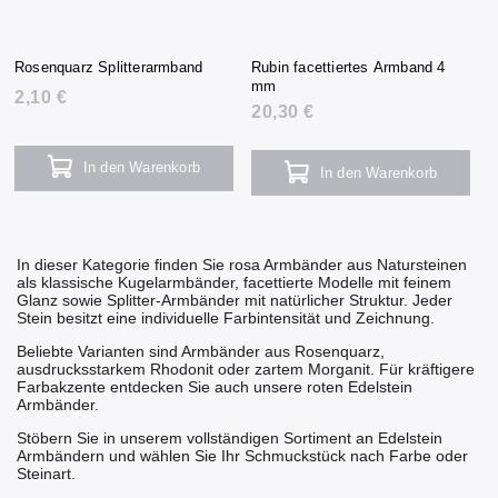
Rosenquarz Splitterarmband
Rubin facettiertes Armband 4
mm
2,10 €
20,30 €
In den Warenkorb
In den Warenkorb
In dieser Kategorie finden Sie rosa Armbänder aus Natursteinen
als klassische Kugelarmbänder, facettierte Modelle mit feinem
Glanz sowie Splitter-Armbänder mit natürlicher Struktur. Jeder
Stein besitzt eine individuelle Farbintensität und Zeichnung.
Beliebte Varianten sind Armbänder aus
Rosenquarz
,
ausdrucksstarkem
Rhodonit
oder zartem
Morganit
. Für kräftigere
Farbakzente entdecken Sie auch unsere
roten Edelstein
Armbänder
.
Stöbern Sie in unserem vollständigen Sortiment an
Edelstein
Armbändern
und wählen Sie Ihr Schmuckstück nach Farbe oder
Steinart.