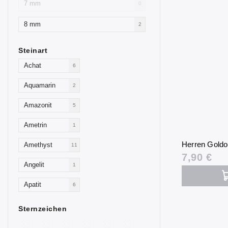
7 mm
0
8 mm
2
Steinart
Achat
6
Aquamarin
2
Amazonit
5
Ametrin
1
Herren Gold
Amethyst
11
7,90 €
Angelit
1
Apatit
6
Aventurin
4
Sternzeichen
Goldfluss