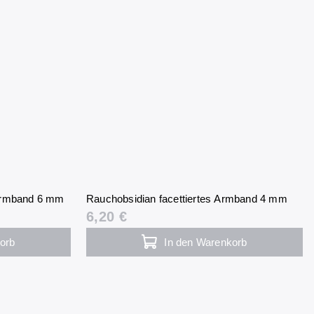
Armband 6 mm
Rauchobsidian facettiertes Armband 4 mm
6,20 €
orb
In den Warenkorb