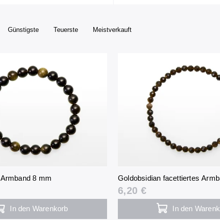
Günstigste
Teuerste
Meistverkauft
n Armband 8 mm
Goldobsidian facettiertes Ar
6,20 €
In den Warenkorb
In den Warenk