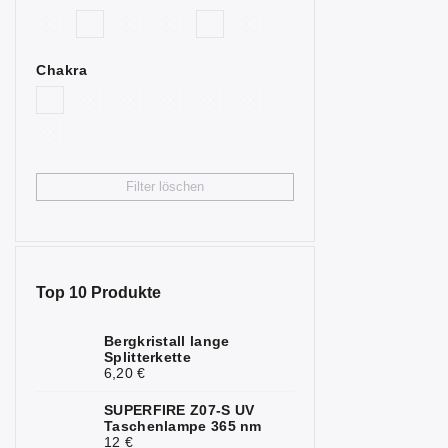
2
blau
Bullenauge
4
Chakra
Citrin
4
Fluorit
2
Granat
3
Filter löschen
Hämatit
7
Chrysopras
1
Jaspis
6
Top 10 Produkte
Calcit
2
Bergkristall lange
Splitterkette
Karneol
2
6,20 €
Quarz
1
SUPERFIRE Z07-S UV
Taschenlampe 365 nm
Bergkristall
6
12 €