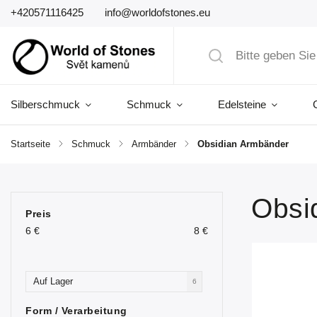
+420571116425
info@worldofstones.eu
Silberschmuck
Schmuck
Edelsteine
Startseite
/
Schmuck
/
Armbänder
/
Obsidian Armbänder
Obsi
Preis
6
€
8
€
Auf Lager
6
Form / Verarbeitung