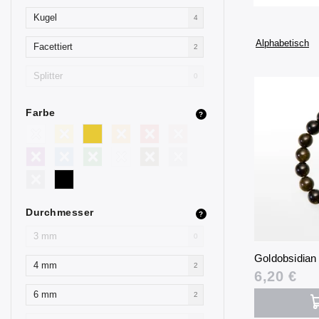
Kugel
4
Alphabetisch
Facettiert
2
Splitter
0
Farbe
?
Durchmesser
?
3 mm
0
Goldobsidia
4 mm
2
6,20 €
6 mm
2