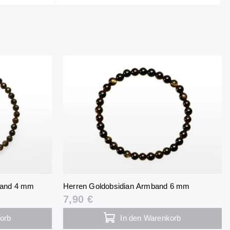
mband 4 mm
Herren Goldobsidian Armband 6 mm
7,90 €
orb
In den Warenkorb