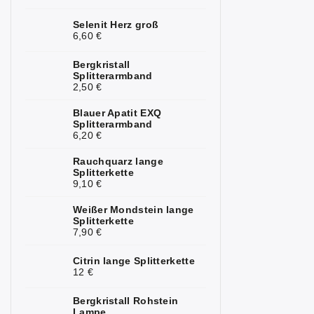
Kunzit
2
Selenit Herz groß
6,60 €
Kyanit
1
Bergkristall
Labradorit
Splitterarmband
4
2,50 €
Lapislazuli
3
Blauer Apatit EXQ
Splitterarmband
Larimar
1
6,20 €
Lavastein
5
Rauchquarz lange
Splitterkette
9,10 €
Magnesit
1
Weißer Mondstein lange
Malachit
4
Splitterkette
7,90 €
Mondstein
7
Citrin lange Splitterkette
Mookait
3
12 €
Morganit
3
Bergkristall Rohstein
Lampe