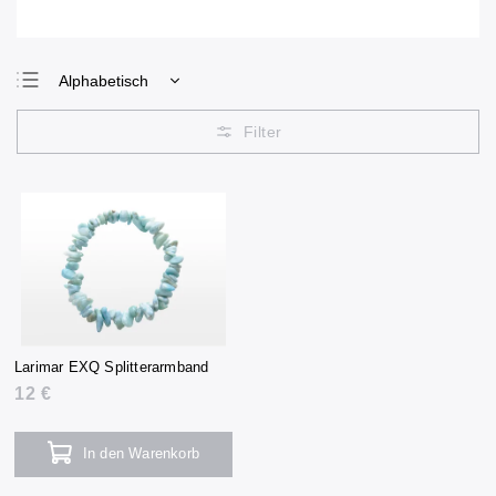
Alphabetisch
Günstigste
Teuerste
Meistverkauft
Larimar EXQ Splitterarmband
12 €
In den Warenkorb