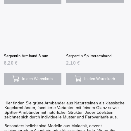
Serpentin Armband 8 mm
Serpentin Splitterarmband
6,20 €
2,10 €
In den Warenkorb
In den Warenkorb
Hier finden Sie grüne Armbänder aus Natursteinen als klassische
Kugelarmbänder, facettierte Varianten mit feinem Glanz sowie
Splitter-Armbänder mit natürlicher Struktur. Jeder Edelstein
zeichnet sich durch individuelle Muster und Farbverläufe aus.
Besonders beliebt sind Modelle aus
Malachit
, dezent
schimmerndem
Aventurin
oder klassischem
Jade
. Wenn Sie