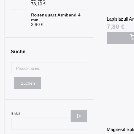
Nephrit
0
78,10 €
Obsidian
Rosenquarz Armband 4
0
Lapislazuli 
mm
3,90 €
7,80 €
Olivin
0
Onyx
0
Opal
1
Suche
Opalit
0
Perlmutt
0
Suchen
Rubin
0
Rosenquarz
9
Selenit
0
E-Mail
Seraphinit
1
Magnesit Spl
Serpentin
0