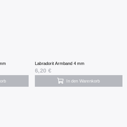
 mm
Labradorit Armband 4 mm
6,20 €
orb
In den Warenkorb