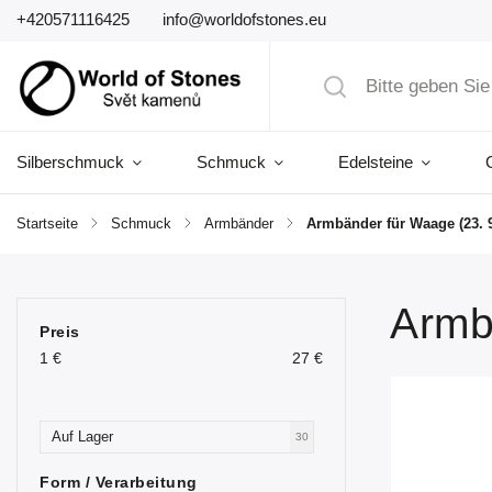
+420571116425
info@worldofstones.eu
Silberschmuck
Schmuck
Edelsteine
Startseite
/
Schmuck
/
Armbänder
/
Armbänder für Waage (23. 9.
Armbä
Preis
1
€
27
€
Auf Lager
30
Form / Verarbeitung