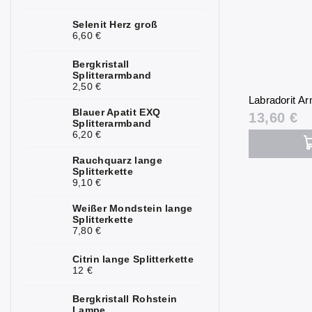
Kunzit
2
Selenit Herz groß
6,60 €
Kyanit
0
Bergkristall
Labradorit
Splitterarmband
4
2,50 €
Labradorit A
Lapislazuli
3
Blauer Apatit EXQ
13,60 €
Splitterarmband
Larimar
0
6,20 €
Lavastein
0
Rauchquarz lange
Splitterkette
9,10 €
Magnesit
1
Weißer Mondstein lange
Malachit
4
Splitterkette
7,80 €
Mondstein
0
Citrin lange Splitterkette
Mookait
0
12 €
Morganit
3
Bergkristall Rohstein
Lampe