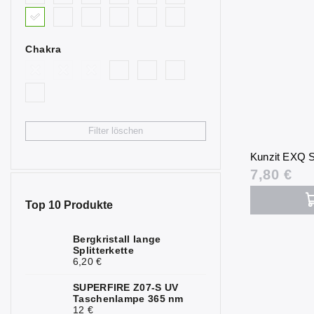
0
blau
Bullenauge
0
Chakra
Citrin
2
Fluorit
0
Granat
0
Filter löschen
Hämatit
0
Kunzit EXQ S
Chrysopras
1
7,80 €
Jaspis
0
Top 10 Produkte
Calcit
0
Bergkristall lange
Splitterkette
Karneol
0
6,20 €
Quarz
0
SUPERFIRE Z07-S UV
Taschenlampe 365 nm
Bergkristall
0
12 €