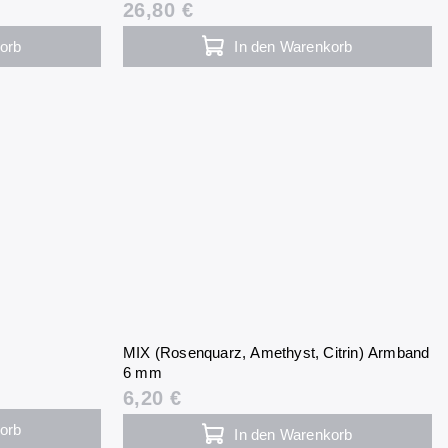
26,80 €
orb
In den Warenkorb
MIX (Rosenquarz, Amethyst, Citrin) Armband
6 mm
6,20 €
orb
In den Warenkorb