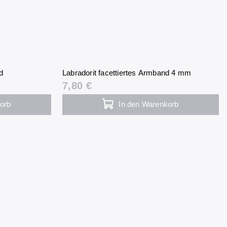
d
Labradorit facettiertes Armband 4 mm
7,80 €
orb
In den Warenkorb