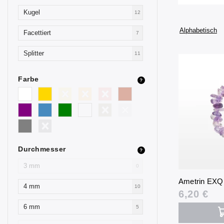
Kugel
12
Alphabetisch
Facettiert
7
Splitter
11
Farbe
?
Durchmesser
?
3 mm
0
Ametrin EXQ 
4 mm
10
6,20 €
6 mm
5