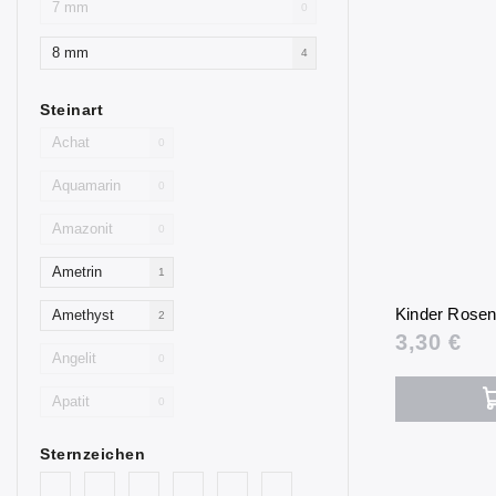
7 mm
0
8 mm
4
Steinart
Achat
0
Aquamarin
0
Amazonit
0
Ametrin
1
Kinder Rose
Amethyst
2
3,30 €
Angelit
0
Apatit
0
Aventurin
0
Sternzeichen
Goldfluss