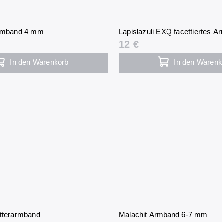
Armband 4 mm
Lapislazuli EXQ facettiertes
12 €
In den Warenkorb
In den Warenk
itterarmband
Malachit Armband 6-7 mm