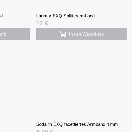
nd
Larimar EXQ Splitterarmband
12 €
orb
In den Warenkorb
Sodalith EXQ facettiertes Armband 4 mm
6,20 €