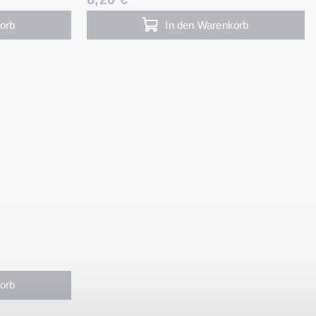
orb
In den Warenkorb
orb