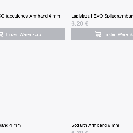
EXQ facettiertes Armband 4 mm
Lapislazuli EXQ Splitterarmba
6,20 €
In den Warenkorb
In den Warenk
mband 4 mm
Sodalith Armband 8 mm
6,20 €