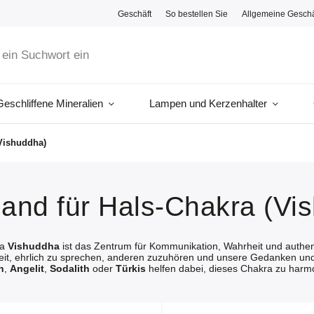
Geschäft
So bestellen Sie
Allgemeine Gesch
Geschliffene Mineralien
Lampen und Kerzenhalter
Vishuddha)
and für Hals-Chakra (Vi
ra
Vishuddha
ist das Zentrum für Kommunikation, Wahrheit und authen
eit, ehrlich zu sprechen, anderen zuzuhören und unsere Gedanken un
n
,
Angelit
,
Sodalith
oder
Türkis
helfen dabei, dieses Chakra zu harmo