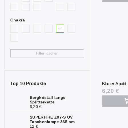
0
blau
Bullenauge
0
Chakra
Citrin
0
Fluorit
0
Granat
0
Filter löschen
Hämatit
0
Chrysopras
0
Jaspis
0
Top 10 Produkte
Blauer Apati
6,20 €
Calcit
0
Bergkristall lange
Splitterkette
Karneol
0
6,20 €
Quarz
0
SUPERFIRE Z07-S UV
Taschenlampe 365 nm
Bergkristall
0
12 €