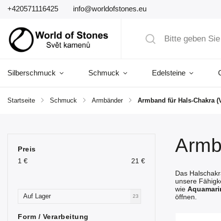
+420571116425
info@worldofstones.eu
Silberschmuck
Schmuck
Edelsteine
Startseite
/
Schmuck
/
Armbänder
/
Armband für Hals-Chakra (
Armb
Preis
1
€
21
€
Das Halschak
unsere Fähigk
wie
Aquamari
Auf Lager
öffnen.
23
Form / Verarbeitung