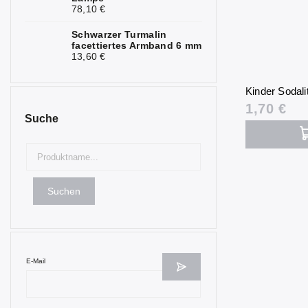
Nephrit
0
78,10 €
Obsidian
Schwarzer Turmalin
0
facettiertes Armband 6 mm
13,60 €
Olivin
0
Onyx
0
Kinder Sodali
1,70 €
Opal
0
Suche
Opalit
0
Perlmutt
0
Suchen
Rubin
0
Rosenquarz
0
Selenit
0
E-Mail
Seraphinit
0
Serpentin
0