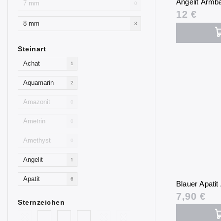
Angelit Arm
7 mm
0
12 €
8 mm
3
Steinart
Achat
1
Aquamarin
2
Amazonit
0
Ametrin
0
Amethyst
0
Angelit
1
Apatit
6
Blauer Apati
7,90 €
Aventurin
0
Sternzeichen
Goldfluss