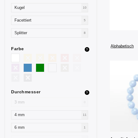
Kugel
10
Facettiert
5
Splitter
8
Alphabetisch
Farbe
?
Durchmesser
?
3 mm
0
4 mm
11
6 mm
1