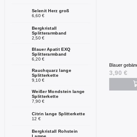
Kunzit
0
Selenit Herz groß
6,60 €
Kyanit
1
Bergkristall
Labradorit
Splitterarmband
0
2,50 €
Lapislazuli
3
Blauer Apatit EXQ
Splitterarmband
Larimar
1
6,20 €
Blauer gebän
Lavastein
0
Rauchquarz lange
3,90 €
Splitterkette
9,10 €
Magnesit
0
Weißer Mondstein lange
Malachit
0
Splitterkette
7,90 €
Mondstein
0
Citrin lange Splitterkette
Mookait
0
12 €
Morganit
0
Bergkristall Rohstein
Lampe