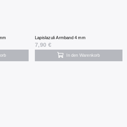
 mm
Lapislazuli Armband 4 mm
7,90 €
orb
In den Warenkorb