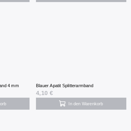
mband 4 mm
Blauer Apatit Splitterarmband
4,10 €
orb
In den Warenkorb