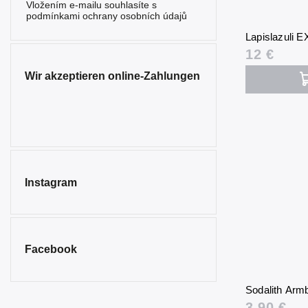
Vložením e-mailu souhlasíte s
podmínkami ochrany osobních údajů
Sonnenstein
0
Lapislazuli 
Sodalith
6
12 €
Spinell
Wir akzeptieren online-Zahlungen
0
Turmalin
0
Tigerauge
0
Türkenit
0
Instagram
Türkis
1
Rauchquarz
0
Facebook
Sodalith Ar
3,90 €