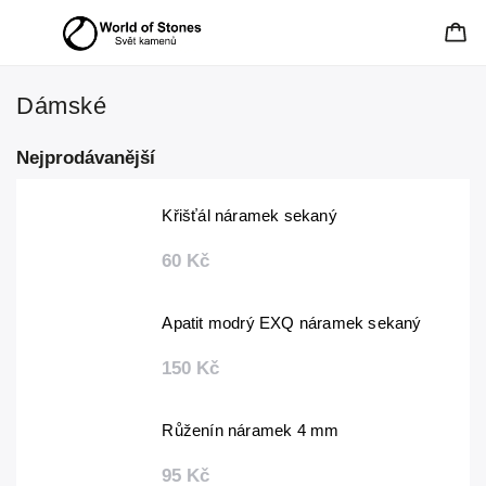
Dámské
Nejprodávanější
Křišťál náramek sekaný
60 Kč
Apatit modrý EXQ náramek sekaný
150 Kč
Růženín náramek 4 mm
95 Kč