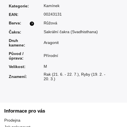
Kamínek
Kategorie
:
00243131
EAN
:
Barva
:
Růžová
?
Sakrální čakra (Svadhisthana)
Čakra
:
Druh
Aragonit
kamene
:
Původ /
Přírodní
úprava
:
M
Velikost
:
Rak (21. 6. - 22. 7.)
,
Ryby (19. 2. -
Znamení
:
20. 3.)
Informace pro vás
Prodejna