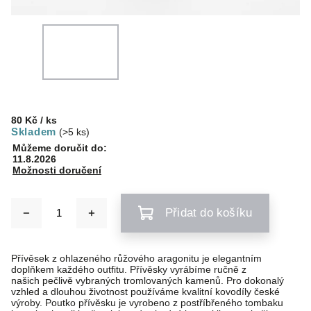
80 Kč
/ ks
Skladem
(>5 ks)
Můžeme doručit do:
11.8.2026
Možnosti doručení
Přidat do košíku
Přívěsek z ohlazeného růžového aragonitu je elegantním
doplňkem každého outfitu. Přívěsky vyrábíme ručně z
našich pečlivě vybraných tromlovaných kamenů. Pro dokonalý
vzhled a dlouhou životnost používáme kvalitní kovodíly české
výroby. Poutko přívěsku je vyrobeno z postříbřeného tombaku