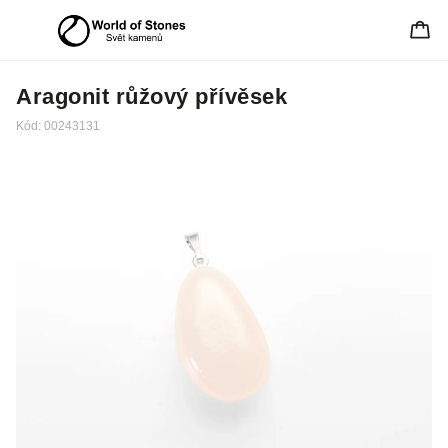
Aragonit růžový přívěsek
Kód:
00243131