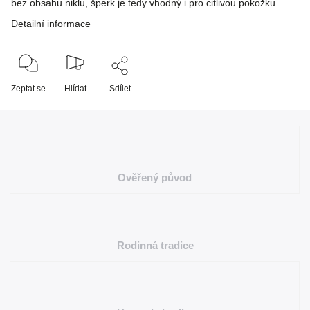
bez obsahu niklu, šperk je tedy vhodný i pro citlivou pokožku.
Detailní informace
Zeptat se
Hlídat
Sdílet
Ověřený původ
Rodinná tradice