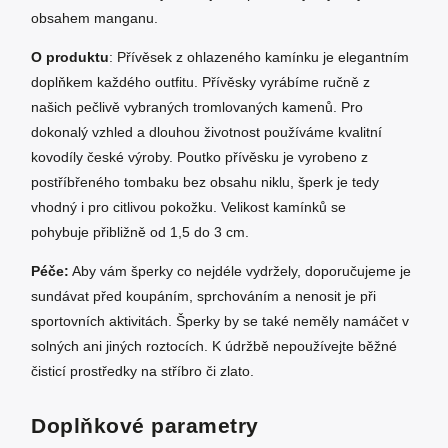
obsahem manganu.
O produktu
: Přívěsek z ohlazeného kamínku je elegantním
doplňkem každého outfitu. Přívěsky vyrábíme ručně z
našich pečlivě vybraných tromlovaných kamenů. Pro
dokonalý vzhled a dlouhou životnost používáme kvalitní
kovodíly české výroby. Poutko přívěsku je vyrobeno z
postříbřeného tombaku bez obsahu niklu, šperk je tedy
vhodný i pro citlivou pokožku. Velikost kamínků se
pohybuje přibližně od 1,5 do 3 cm.
Péče:
Aby vám šperky co nejdéle vydržely, doporučujeme je
sundávat před koupáním, sprchováním a nenosit je při
sportovních aktivitách. Šperky by se také neměly namáčet v
solných ani jiných roztocích. K údržbě nepoužívejte běžné
čisticí prostředky na stříbro či zlato.
Doplňkové parametry