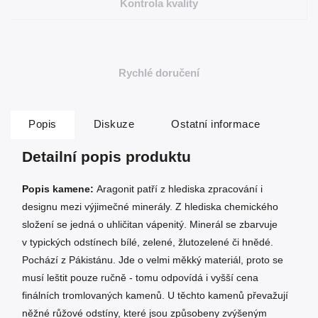
Kontrola kvality
Rychlé doručení
Popis
Diskuze
Ostatní informace
Detailní popis produktu
Popis kamene:
Aragonit patří z hlediska zpracování i
designu mezi výjimečné minerály. Z hlediska chemického
složení se jedná o uhličitan vápenitý. Minerál se zbarvuje
v typických odstínech bílé, zelené, žlutozelené či hnědé.
Pochází z Pákistánu. Jde o velmi měkký materiál, proto se
musí leštit pouze ručně - tomu odpovídá i vyšší cena
finálních tromlovaných kamenů. U těchto kamenů převažují
něžné růžové odstíny, které jsou způsobeny zvýšeným