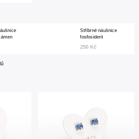
náušnice
Stříbrné náušnice
 kámen
fosfosiderit
ný 3 mm
fazetovaný 3 mm
250 Kč
tů