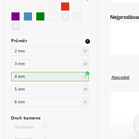
Nejprodáva
Průměr
?
2 mm
11
3 mm
23
4 mm
7
Abecedně
5 mm
18
6 mm
9
Druh kamene
Akvamarín
0