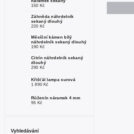
náramek sekaný
150 Kč
Serafinit
0
Záhněda náhrdelník
Sluneční
0
sekaný dlouhý
kámen
220 Kč
Sodalit
0
Měsíční kámen bílý
náhrdelník sekaný dlouhý
Spinel
0
190 Kč
Topaz
0
Citrín náhrdelník sekaný
dlouhý
290 Kč
Turmalín
0
Křišťál lampa surová
Tyrkys
0
1 890 Kč
Rubelit
0
Růženín náramek 4 mm
95 Kč
Fosfosiderit
0
Vyhledávání