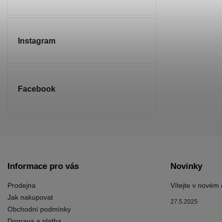
Instagram
Facebook
Informace pro vás
Novinky
Prodejna
Vítejte v novém
Jak nakupovat
27.5.2025
Obchodní podmínky
Doprava a platba