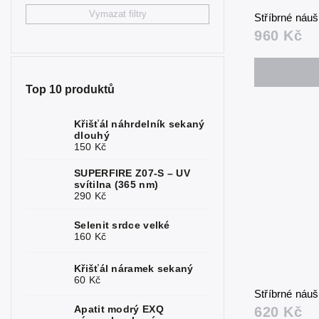
Vymazat filtry
Labradorit
0
Stříbrné náu
960 Kč
Lapis
0
Larimar
0
Top 10 produktů
Malachit
0
Křišťál náhrdelník sekaný
Měsíční
0
dlouhý
kámen
150 Kč
Olivín
0
SUPERFIRE Z07-S – UV
svítilna (365 nm)
Opál
3
290 Kč
Perly
0
Selenit srdce velké
160 Kč
Rubín
1
Křišťál náramek sekaný
Růženín
0
60 Kč
Stříbrné náuš
Safír
1
Apatit modrý EXQ
620 Kč