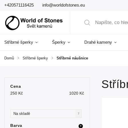
+420571116425
info@worldofstones.eu
Stříbrné šperky
Šperky
Drahé kameny
Domů
/
Stříbrné šperky
/
Stříbrné náušnice
Stří
Cena
250
Kč
1020
Kč
Na skladě
7
Barva
?