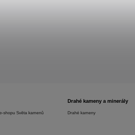
Drahé kameny a minerály
 e-shopu Světa kamenů
Drahé kameny