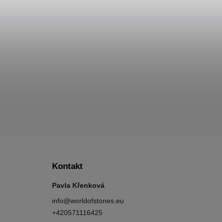
Kontakt
Pavla Křenková
info
@
worldofstones.eu
+420571116425