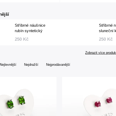
nější
Stříbrné náušnice
Stříbrné 
rubín syntetický
sluneční
fazetovaný 2 mm
fazetova
250 Kč
250 Kč
Zobrazit více produk
Nejlevnější
Nejdražší
Nejprodávanější