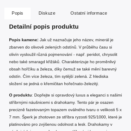
Popis
Diskuze
Ostatní informace
Detailní popis produktu
Popis kamene:
Jak už naznačuje jeho název, minerál je
zbarven do olivově zelených odstínů. V průběhu času si
olivín vysloužil různá pojmenování - např. peridot, chrysolit
nebo také smaragd křižáků. Charakterizuje ho proměnlivý
obsah hořčíku a železa, díky čemuž se také mění barevný
odstín. Čím více železa, tím sytější zelená. Z hlediska
složení se jedná o křemičitan hořečnato-železitý.
O produktu
: Dopřejte si opravdový luxus a eleganci s našimi
stříbrnými náušnicemi s drahokamy. Tento pár je osazen
precizně fazetovaným topazem oválného tvaru o velikosti 5 x
7 mm. Šperk je zhotoven ze stříbra ryzosti 925/1000, které je
platinováno pro zvýšenou odolnost a lesk. Drahokamy v