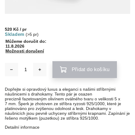
520 Kč
/ pr
Skladem
(>5 pr)
Můžeme doručit do:
11.8.2026
Možnosti doručení
Přidat do košíku
Dopřejte si opravdový luxus a eleganci s našimi stříbrnými
náušnicemi s drahokamy. Tento pár je osazen
precizně fazetovaným olivínem oválného tvaru o velikosti 5 x
7 mm. Šperk je zhotoven ze stříbra ryzosti 925/1000, které je
platinováno pro zvýšenou odolnost a lesk. Drahokamy v
náušnicích jsou pevně uchyceny stříbrnými krapnami. Zapínání je
řešeno motýlkem (puzetkou) ze stříbra 925/1000.
Detailní informace