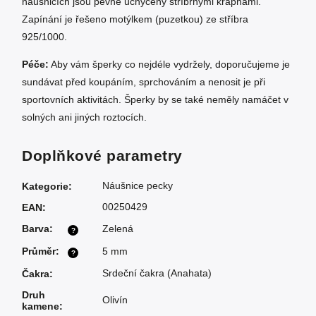
náušnicích jsou pevně uchyceny stříbrnými krapnami.
Zapínání je řešeno motýlkem (puzetkou) ze stříbra
925/1000.
Péče:
Aby vám šperky co nejdéle vydržely, doporučujeme je
sundávat před koupáním, sprchováním a nenosit je při
sportovních aktivitách. Šperky by se také neměly namáčet v
solných ani jiných roztocích.
Doplňkové parametry
Náušnice pecky
Kategorie
:
00250429
EAN
:
Barva
:
Zelená
?
Průměr
:
5 mm
?
Srdeční čakra (Anahata)
Čakra
:
Druh
Olivín
kamene
: