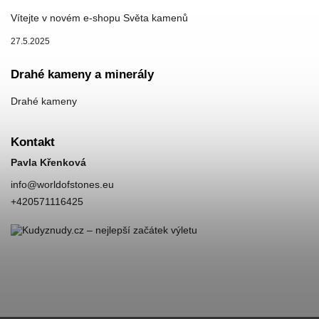
Vítejte v novém e-shopu Světa kamenů
27.5.2025
Drahé kameny a minerály
Drahé kameny
Kontakt
Pavla Křenková
info
@
worldofstones.eu
+420571116425