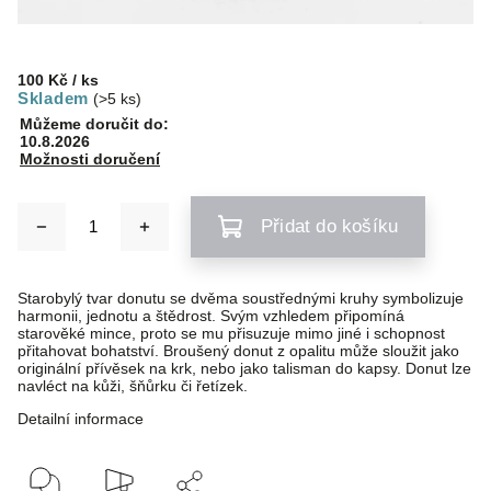
100 Kč
/ ks
Skladem
(>5 ks)
Můžeme doručit do:
10.8.2026
Možnosti doručení
Přidat do košíku
Starobylý tvar donutu se dvěma soustřednými kruhy symbolizuje
harmonii, jednotu a štědrost. Svým vzhledem připomíná
starověké mince, proto se mu přisuzuje mimo jiné i schopnost
přitahovat bohatství. Broušený donut z opalitu může sloužit jako
originální přívěsek na krk, nebo jako talisman do kapsy. Donut lze
navléct na kůži, šňůrku či řetízek.
Detailní informace