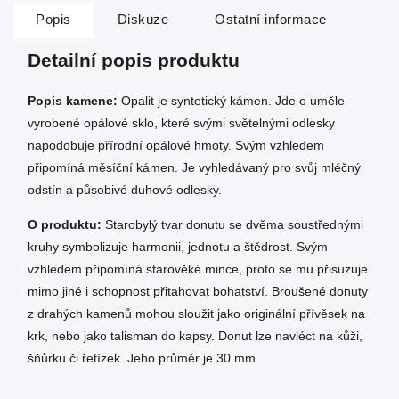
Popis
Diskuze
Ostatní informace
Detailní popis produktu
Popis kamene:
Opalit je syntetický kámen. Jde o uměle
vyrobené opálové sklo, které svými světelnými odlesky
napodobuje přírodní opálové hmoty. Svým vzhledem
připomíná měsíční kámen. Je vyhledávaný pro svůj mléčný
odstín a působivé duhové odlesky.
O produktu:
Starobylý tvar donutu se dvěma soustřednými
kruhy symbolizuje harmonii, jednotu a štědrost. Svým
vzhledem připomíná starověké mince, proto se mu přisuzuje
mimo jiné i schopnost přitahovat bohatství. Broušené donuty
z drahých kamenů mohou sloužit jako originální přívěsek na
krk, nebo jako talisman do kapsy. Donut lze navléct na kůži,
šňůrku či řetízek. Jeho průměr je 30 mm.