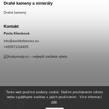
Drahé kameny a minerály
Drahé kameny
Kontakt
Pavla Křenková
info
@
worldofstones.eu
+420571116425
Tento web používá soubory cookie. Dalším procházením tohoto
webu vyjadřujete souhlas s jejich používáním.. Více informací
zde
.