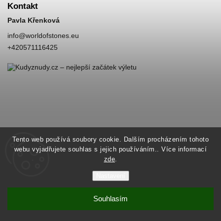
Kontakt
Pavla Křenková
info
@
worldofstones.eu
+420571116425
Tento web používá soubory cookie. Dalším procházením tohoto
webu vyjadřujete souhlas s jejich používáním.. Více informací
zde
.
Nastavení
Souhlasím
Copyright 2026
World of Stones
. Všechna práva vyhrazena.
Vytvořil
Shoptet
| Design
Shoptak.cz