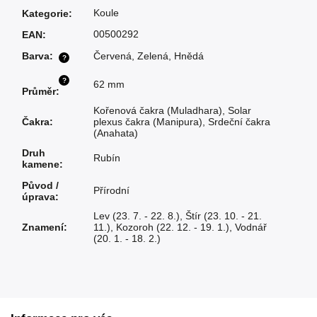
Koule
Kategorie
:
00500292
EAN
:
Barva
:
Červená
,
Zelená
,
Hnědá
?
?
62 mm
Průměr
:
Kořenová čakra (Muladhara)
,
Solar
Čakra
:
plexus čakra (Manipura)
,
Srdeční čakra
(Anahata)
Druh
Rubín
kamene
:
Původ /
Přírodní
úprava
:
Lev (23. 7. - 22. 8.)
,
Štír (23. 10. - 21.
Znamení
:
11.)
,
Kozoroh (22. 12. - 19. 1.)
,
Vodnář
(20. 1. - 18. 2.)