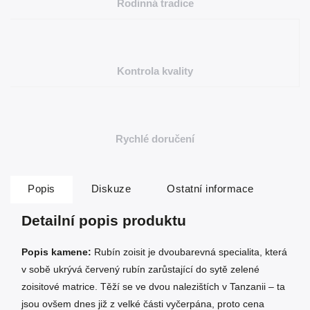
Rodinná tradice
Kontrola kvality
Rychlé doručení
Popis
Diskuze
Ostatní informace
Detailní popis produktu
Popis kamene:
Rubín zoisit je dvoubarevná specialita, která
v sobě ukrývá červený rubín zarůstající do sytě zelené
zoisitové matrice. Těží se ve dvou nalezištích v Tanzanii – ta
jsou ovšem dnes již z velké části vyčerpána, proto cena