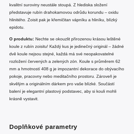
kvalitní suroviny neustále stoupá. Z hlediska složení
představuje rubín drahokamovou odrůdu korundu – oxidu
hlinitého. Zoisit pak je křemičitan vápníku a hliníku, blízký
epidotu.
O produktu:
Nechte se okouzlit přirozenou krásou leštěné
koule z rubín zoisitu! Každý kus je jedinečný originál – žádné
dvě koule nejsou stejné, každá má své neopakovatelné
rozložení červených a zelených zón. Koule s průměrem 62
mm a hmotností 408 g je impozantní dekorace do obývacího
pokoje, pracovny nebo meditačního prostoru. Zároveň je
skvělým a originálním dárkem pro vaše blízké. Součástí
balení je elegantní plastový podstavec, aby si kouli mohli
krásně vystavit.
Doplňkové parametry