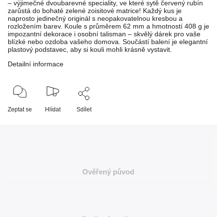
– výjimečné dvoubarevné speciality, ve které sytě červený rubín
zarůstá do bohaté zelené zoisitové matrice! Každý kus je
naprosto jedinečný originál s neopakovatelnou kresbou a
rozložením barev. Koule s průměrem 62 mm a hmotností 408 g je
impozantní dekorace i osobní talisman – skvělý dárek pro vaše
blízké nebo ozdoba vašeho domova. Součástí balení je elegantní
plastový podstavec, aby si kouli mohli krásně vystavit.
Detailní informace
Zeptat se
Hlídat
Sdílet
Ověřený původ