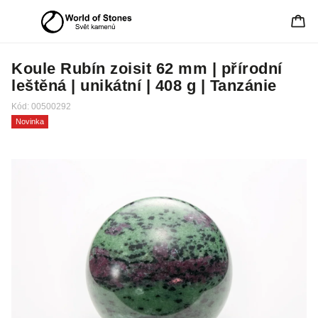
Koule Rubín zoisit 62 mm | přírodní
leštěná | unikátní | 408 g | Tanzánie
Kód:
00500292
Novinka