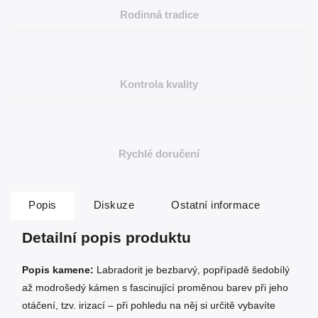
Rodinná tradice
Kontrola kvality
Rychlé doručení
Popis
Diskuze
Ostatní informace
Detailní popis produktu
Popis kamene:
Labradorit je bezbarvý, popřípadě šedobílý
až modrošedý kámen s fascinující proměnou barev při jeho
otáčení, tzv. irizací – při pohledu na něj si určitě vybavíte