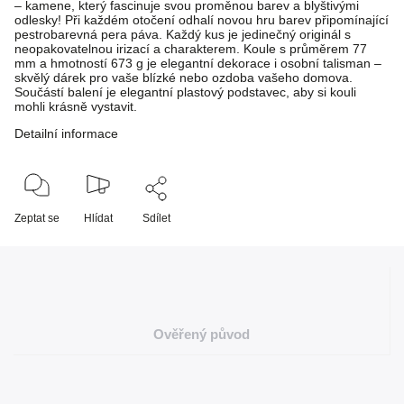
– kamene, který fascinuje svou proměnou barev a blyštivými
odlesky! Při každém otočení odhalí novou hru barev připomínající
pestrobarevná pera páva. Každý kus je jedinečný originál s
neopakovatelnou irizací a charakterem. Koule s průměrem 77
mm a hmotností 673 g je elegantní dekorace i osobní talisman –
skvělý dárek pro vaše blízké nebo ozdoba vašeho domova.
Součástí balení je elegantní plastový podstavec, aby si kouli
mohli krásně vystavit.
Detailní informace
Zeptat se
Hlídat
Sdílet
Ověřený původ