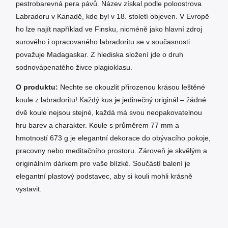
pestrobarevná pera pávů. Název získal podle poloostrova
Labradoru v Kanadě, kde byl v 18. století objeven. V Evropě
ho lze najít například ve Finsku, nicméně jako hlavní zdroj
surového i opracovaného labradoritu se v současnosti
považuje Madagaskar. Z hlediska složení jde o druh
sodnovápenatého živce plagioklasu.
O produktu:
Nechte se okouzlit přirozenou krásou leštěné
koule z labradoritu! Každý kus je jedinečný originál – žádné
dvě koule nejsou stejné, každá má svou neopakovatelnou
hru barev a charakter. Koule s průměrem 77 mm a
hmotností 673 g je elegantní dekorace do obývacího pokoje,
pracovny nebo meditačního prostoru. Zároveň je skvělým a
originálním dárkem pro vaše blízké. Součástí balení je
elegantní plastový podstavec, aby si kouli mohli krásně
vystavit.