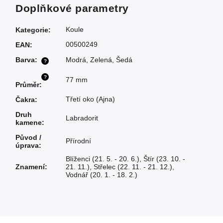
Doplňkové parametry
Koule
Kategorie
:
00500249
EAN
:
Barva
:
Modrá
,
Zelená
,
Šedá
?
?
77 mm
Průměr
:
Třetí oko (Ajna)
Čakra
:
Druh
Labradorit
kamene
:
Původ /
Přírodní
úprava
:
Blíženci (21. 5. - 20. 6.)
,
Štír (23. 10. -
Znamení
:
21. 11.)
,
Střelec (22. 11. - 21. 12.)
,
Vodnář (20. 1. - 18. 2.)