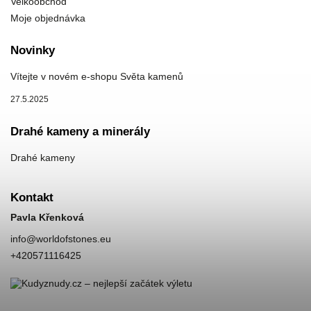
Velkoobchod
Moje objednávka
Novinky
Vítejte v novém e-shopu Světa kamenů
27.5.2025
Drahé kameny a minerály
Drahé kameny
Kontakt
Pavla Křenková
info
@
worldofstones.eu
+420571116425