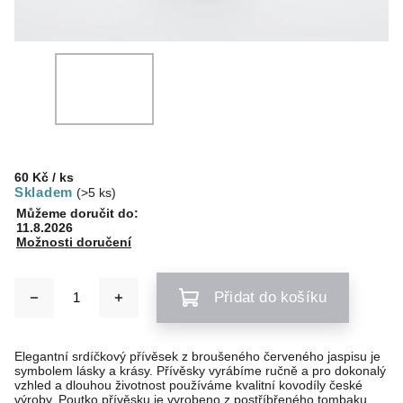
60 Kč
/ ks
Skladem
(>5 ks)
Můžeme doručit do:
11.8.2026
Možnosti doručení
Přidat do košíku
Elegantní srdíčkový přívěsek z broušeného červeného jaspisu je
symbolem lásky a krásy. Přívěsky vyrábíme ručně a pro dokonalý
vzhled a dlouhou životnost používáme kvalitní kovodíly české
výroby. Poutko přívěsku je vyrobeno z postříbřeného tombaku