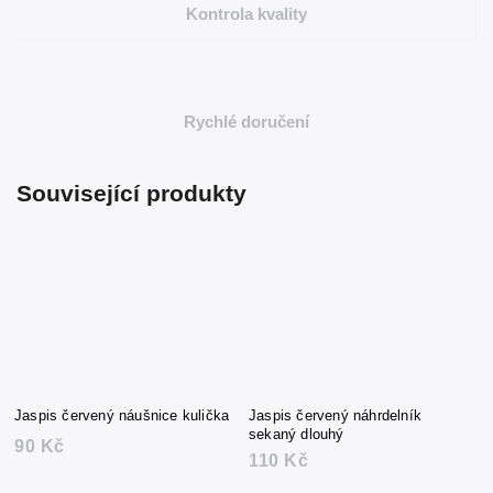
Kontrola kvality
Rychlé doručení
Související produkty
Jaspis červený náušnice kulička
Jaspis červený náhrdelník
sekaný dlouhý
90 Kč
110 Kč