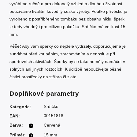
vyrábíme ručně a pro dokonalý vzhled a dlouhou životnost
používáme kvalitní kovodíly české výroby. Poutko přívěsku je
vyrobeno z postříbřeného tombaku bez obsahu niklu, šperk
je tedy vhodný i pro citlivou pokožku. Srdíčko má velikost 15
mm.
Péče:
Aby vám šperky co nejdéle vydržely, doporučujeme je
sundávat před koupáním, sprchováním a nenosit je při
sportovních aktivitách. Šperky by se také neměly namáčet v
solných ani jiných roztocích. K údržbě nepoužívejte běžné
čisticí prostředky na stříbro či zlato.
Doplňkové parametry
Srdíčko
Kategorie
:
00151818
EAN
:
Barva
:
Červená
?
Průměr
:
15 mm
?