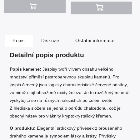
Popis
Diskuze
Ostatní informace
Detailní popis produktu
Popis kamene:
Jaspisy tvoří vlivem obsahu velkého
množství příměsí pestrobarevnou skupinu kamenů. Pro
jaspis červený jsou logicky charakteristické červené odstíny,
za nimiž stojí obsažené oxidy železa. Je to rozšířený minerál
vyskytující se na různých nalezištích po celém světě.
Z hlediska složení se jedná o odrůdu chalcedonu, což je
obecný název pro vláknitý kryptokrystalický křemen.
O produktu:
Elegantní srdíčkový přívěsek z broušeného
drahého kamene je symbolem lásky a krásy. Přívěsky