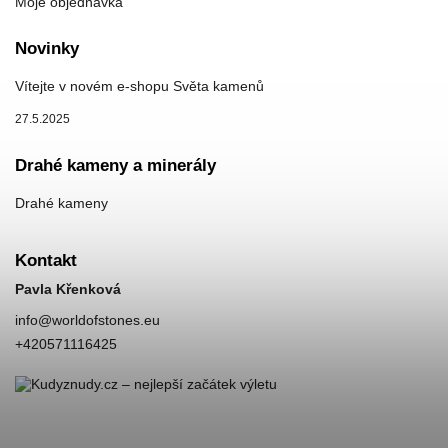
Moje objednávka
Novinky
Vítejte v novém e-shopu Světa kamenů
27.5.2025
Drahé kameny a minerály
Drahé kameny
Kontakt
Pavla Křenková
info
@
worldofstones.eu
+420571116425