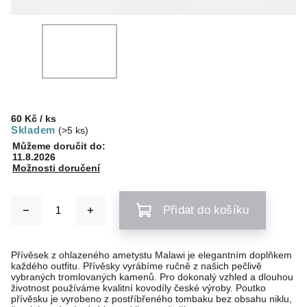
60 Kč
/ ks
Skladem
(>5 ks)
Můžeme doručit do:
11.8.2026
Možnosti doručení
Přidat do košíku
Přívěsek z ohlazeného ametystu Malawi je elegantním doplňkem
každého outfitu. Přívěsky vyrábíme ručně z našich pečlivě
vybraných tromlovaných kamenů. Pro dokonalý vzhled a dlouhou
životnost používáme kvalitní kovodíly české výroby. Poutko
přívěsku je vyrobeno z postříbřeného tombaku bez obsahu niklu,