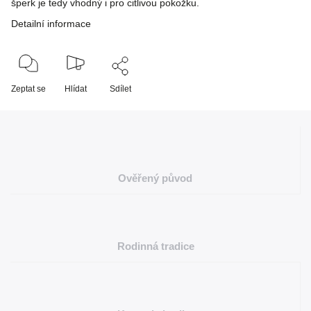
šperk je tedy vhodný i pro citlivou pokožku.
Detailní informace
Zeptat se
Hlídat
Sdílet
Ověřený původ
Rodinná tradice