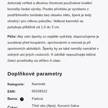
dokonalý vzhled a dlouhou životnost používáme kvalitní
kovodíly české výroby. Poutko přívěsku je vyrobeno z
postříbřeného tombaku bez obsahu niklu, šperk je tedy
vhodný i pro citlivou pokožku. Velikost kamínků se
pohybuje přibližně od 1,5 do 3 cm.
Péče:
Aby vám šperky co nejdéle vydržely, doporučujeme je
sundávat před koupáním, sprchováním a nenosit je při
sportovních aktivitách. Šperky by se také neměly namáčet v
solných ani jiných roztocích. K údržbě nepoužívejte běžné
čisticí prostředky na stříbro či zlato.
Doplňkové parametry
Kamínek
Kategorie
:
00158312
EAN
:
Barva
:
Fialová
?
Třetí oko (Ajna)
,
Korunní čakra
Čakra
: