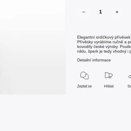
Elegantní srdíčkový přívěse
Přívěsky vyrábíme ručně a pr
kovodíly české výroby. Pout
niklu, šperk je tedy vhodný i 
Detailní informace
Zeptat se
Hlídat
Sd