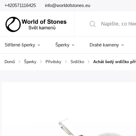
+420571116425
info@worldofstones.eu
Stříbrné šperky
Šperky
Drahé kameny
Domů
/
Šperky
/
Přívěsky
/
Srdíčko
/
Achát šedý srdíčko př