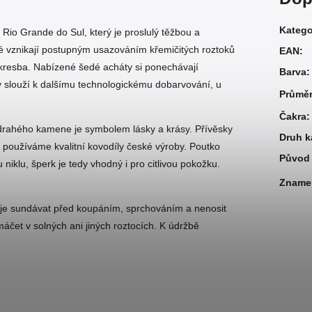
Katego
Rio Grande do Sul, který je proslulý těžbou a
é vznikají postupným usazováním křemičitých roztoků
EAN
:
 kresba. Nabízené šedé acháty si ponechávají
Barva
:
y slouží k dalšímu technologickému dobarvování, u
Průmě
Čakra
:
drahého kamene je symbolem lásky a krásy. Přívěsky
Druh 
 používáme kvalitní kovodíly české výroby. Poutko
Původ 
iklu, šperk je tedy vhodný i pro citlivou pokožku.
Zname
 je sundávat před koupáním, sprchováním a nenosit
máčet v solných ani jiných roztocích. K údržbě