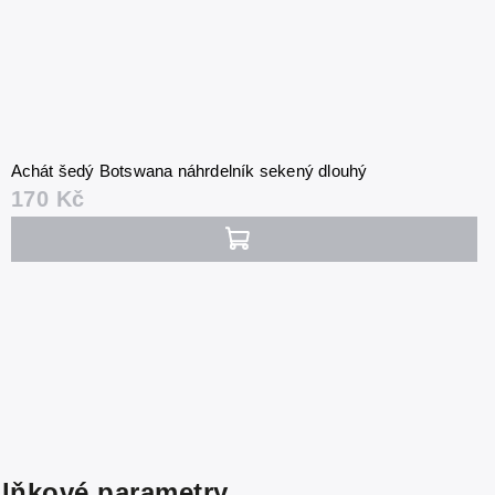
Achát šedý Botswana náhrdelník sekený dlouhý
170 Kč
lňkové parametry